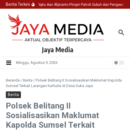
Lewati ke konten
Berita Terkini
Ka SPK I Aiptu Aan Afprianto Pimpin Patroli Subuh dan Pengawasan
Jaya Media
Minggu, Agustus 9, 2026
Beranda
/
Berita
/
Polsek Belitang II Sosialisasikan Maklumat Kapolda
Sumsel Terkait Larangan Karhutla di Desa Suka Jaya
Berita
Polsek Belitang II
Sosialisasikan Maklumat
Kapolda Sumsel Terkait