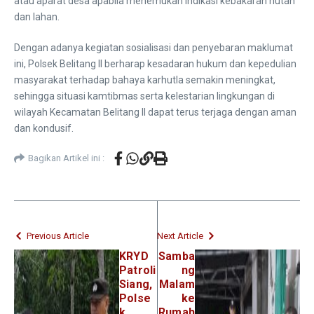
atau aparat desa apabila menemukan indikasi kebakaran hutan
dan lahan.
Dengan adanya kegiatan sosialisasi dan penyebaran maklumat
ini, Polsek Belitang II berharap kesadaran hukum dan kepedulian
masyarakat terhadap bahaya karhutla semakin meningkat,
sehingga situasi kamtibmas serta kelestarian lingkungan di
wilayah Kecamatan Belitang II dapat terus terjaga dengan aman
dan kondusif.
Bagikan Artikel ini :
Previous Article
Next Article
KRYD
Samba
Patroli
ng
Siang,
Malam
Polse
ke
k
Rumah