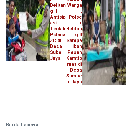
Belitan
Warga
g II
,
Antisip
Polse
asi
k
Tindak
Belitan
Pidana
g II
3C di
Sampa
Desa
ikan
Suka
Pesan
Jaya
Kamtib
mas di
Desa
Sumbe
r Jaya
Berita Lainnya