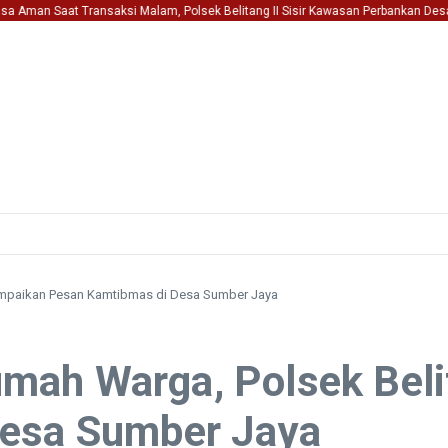
n Saat Transaksi Malam, Polsek Belitang II Sisir Kawasan Perbankan Desa Sum
ampaikan Pesan Kamtibmas di Desa Sumber Jaya
ah Warga, Polsek Belit
Desa Sumber Jaya