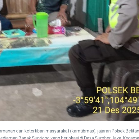
 keamanan dan ketertiban masyarakat (kamtibmas), jajaran Polsek Bel
kediaman Bapak Supriono yang berlokasi di Desa Sumber Jaya, Kecamata