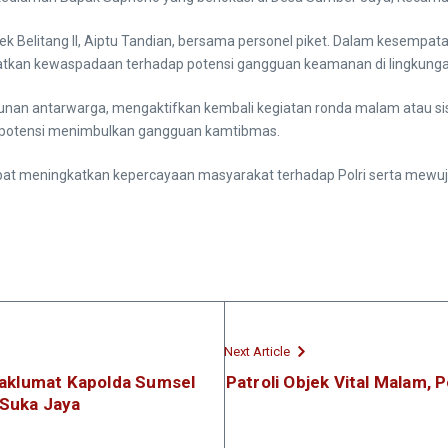
k Belitang II, Aiptu Tandian, bersama personel piket. Dalam kesempat
kan kewaspadaan terhadap potensi gangguan keamanan di lingkungan
an antarwarga, mengaktifkan kembali kegiatan ronda malam atau sisk
erpotensi menimbulkan gangguan kamtibmas.
apat meningkatkan kepercayaan masyarakat terhadap Polri serta mewuju
Next Article
 Maklumat Kapolda Sumsel
Patroli Objek Vital Malam, 
 Suka Jaya