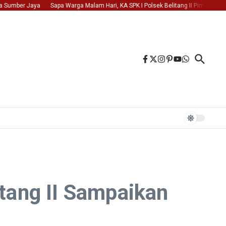
ber Jaya
Sapa Warga Malam Hari, KA SPK I Polsek Belitang II Pimpin Patroli Dia
ang II Sampaikan