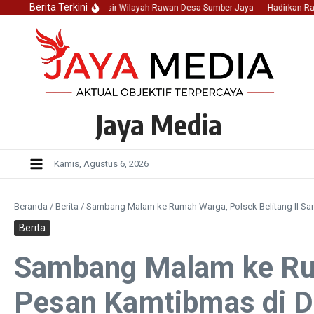
Lewati ke konten
Berita Terkini
ket Polsek Belitang II Sisir Wilayah Rawan Desa Sumber Jaya
Hadirkan Rasa Ama
Jaya Media
Kamis, Agustus 6, 2026
Beranda
/
Berita
/
Sambang Malam ke Rumah Warga, Polsek Belitang II S
Berita
Sambang Malam ke Rum
Pesan Kamtibmas di 